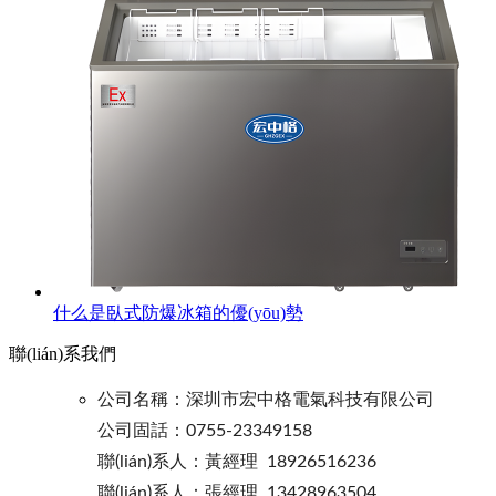
什么是臥式防爆冰箱的優(yōu)勢
聯(lián)系我們
公司名稱：深圳市宏中格電氣科技有限公司
公司固話：0755-23349158
聯(lián)系人：黃經理 18926516236
聯(lián)系人：張經理 13428963504