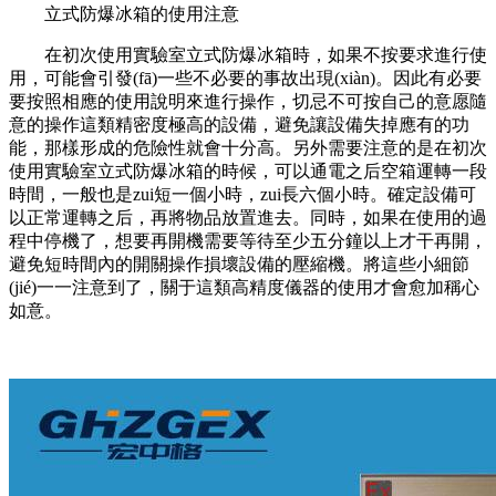
立式防爆冰箱的使用注意
在初次使用實驗室立式防爆冰箱時，如果不按要求進行使
用，可能會引發(fā)一些不必要的事故出現(xiàn)。因此有必要
要按照相應的使用說明來進行操作，切忌不可按自己的意愿隨
意的操作這類精密度極高的設備，避免讓設備失掉應有的功
能，那樣形成的危險性就會十分高。另外需要注意的是在初次
使用實驗室立式防爆冰箱的時候，可以通電之后空箱運轉一段
時間，一般也是zui短一個小時，zui長六個小時。確定設備可
以正常運轉之后，再將物品放置進去。同時，如果在使用的過
程中停機了，想要再開機需要等待至少五分鐘以上才干再開，
避免短時間內的開關操作損壞設備的壓縮機。將這些小細節
(jié)一一注意到了，關于這類高精度儀器的使用才會愈加稱心
如意。